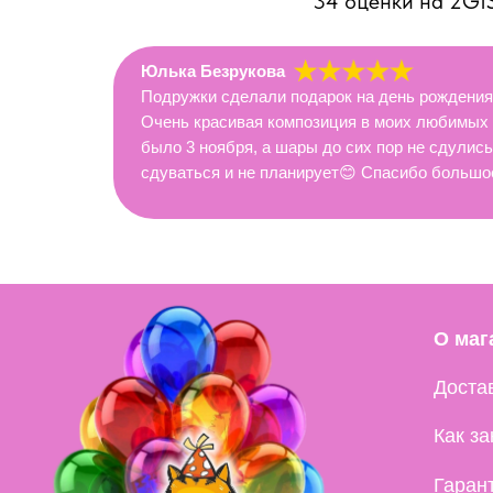
34 оценки на 2GI
Юлька Безрукова
Подружки сделали подарок на день рождения!
Очень красивая композиция в моих любимых 
было 3 ноября, а шары до сих пор не сдулис
сдуваться и не планирует😊 Спасибо большо
О магазине
Доставка и 
Как заказать
Гарантия
Отзывы
Контакты