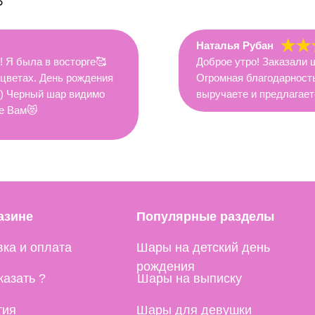
S
Наталья Рубан
 Я была в восторге🥰
Доброе утро! Заказали ш
цветах. День рождения
Огромная благодарность
ь) Черный шар видимо
выручаете и предлагает
е Вам😻
Популярные разделы
оплата
Шары на детский день
рождения
 ?
Шары на выписку
Шары для девушки
Шары для мужчины